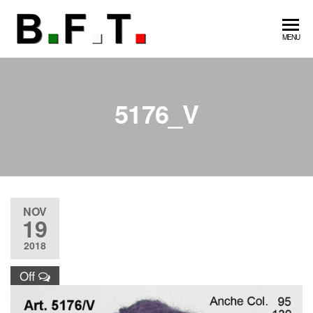
Vai
al
B.F.T
made
MENU
contenuto
in Italy
Guanti
gloves
5176_V
NOV
19
2018
Off