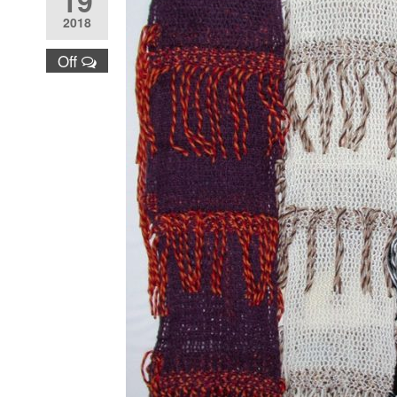
19
2018
Off