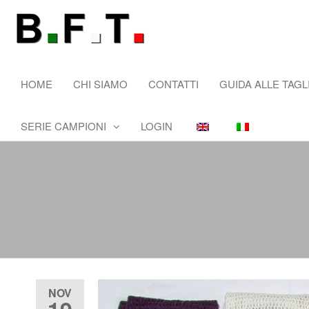
Vai
al
B.F.T
made
contenuto
in Italy
Guanti
gloves
HOME
CHI SIAMO
CONTATTI
GUIDA ALLE TAGL
SERIE CAMPIONI
LOGIN
NOV