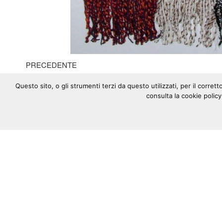
Navigazione
Articolo
PRECEDENTE
precedente
Art. 4062/S
articoli
Questo sito, o gli strumenti terzi da questo utilizzati, per il corre
consulta la cookie policy
SEGUICI ANCHE SU