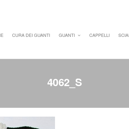
IE
CURA DEI GUANTI
GUANTI
CAPPELLI
SCI
4062_S