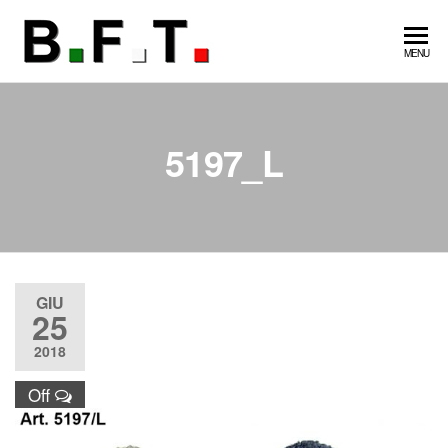
Vai
al
B.F.T
made
MENU
contenuto
in Italy
Guanti
gloves
5197_L
GIU
25
2018
Off